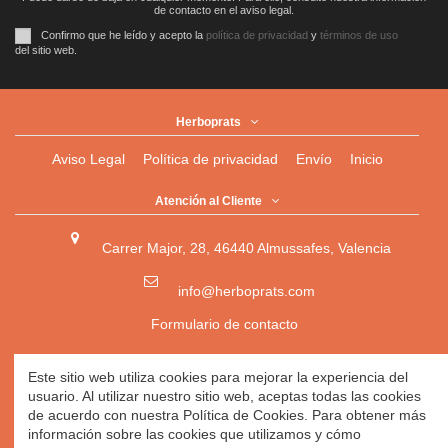
de contacto en el aviso legal.
Confirmo que he leído y acepto la
política de privacidad
y
términos de uso
del sitio web.
Herboprats
Aviso Legal
Política de privacidad
Envío
Inicio
Atención al Cliente
Carrer Major, 28, 46440 Almussafes, Valencia
info@herboprats.com
Formulario de contacto
Herbolario
|
Herboristería
|
Tienda Ecológica Online
|
Este sitio web utiliza cookies para mejorar la experiencia del
Herbodietética
|
Tienda Online de Productos Naturales
|
usuario. Al utilizar nuestro sitio web, aceptas todas las cookies
Herbolario Online
de acuerdo con nuestra Política de Cookies. Para obtener más
información sobre las cookies que utilizamos y cómo