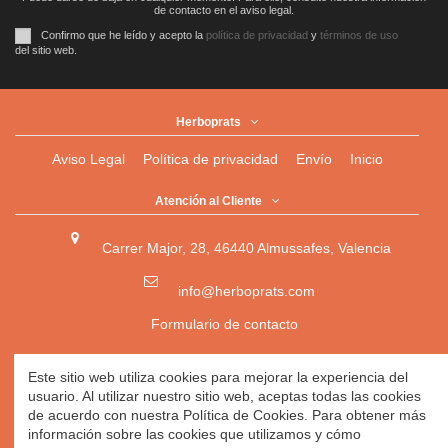
de contacto en el aviso legal.
Confirmo que he leído y acepto la
política de privacidad
y
términos de uso
del sitio web.
Herboprats
Aviso Legal
Política de privacidad
Envío
Inicio
Atención al Cliente
Carrer Major, 28, 46440 Almussafes, Valencia
info@herboprats.com
Formulario de contacto
Herbolario
|
Herboristería
|
Tienda Ecológica Online
|
Este sitio web utiliza cookies para mejorar la experiencia del
Herbodietética
|
Tienda Online de Productos Naturales
|
usuario. Al utilizar nuestro sitio web, aceptas todas las cookies
Herbolario Online
de acuerdo con nuestra Política de Cookies. Para obtener más
información sobre las cookies que utilizamos y cómo