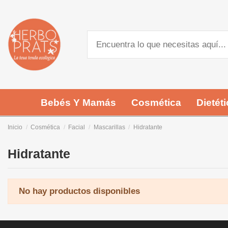
Bebés Y Mamás
Cosmética
Dietéti
Inicio
Cosmética
Facial
Mascarillas
Hidratante
Hidratante
No hay productos disponibles