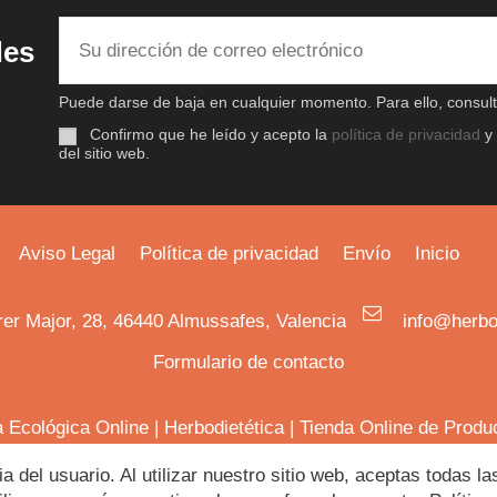
des
Puede darse de baja en cualquier momento. Para ello, consulte
Confirmo que he leído y acepto la
política de privacidad
y
del sitio web.
Aviso Legal
Política de privacidad
Envío
Inicio
rer Major, 28, 46440 Almussafes, Valencia
info@herbo
Formulario de contacto
a Ecológica Online
|
Herbodietética
|
Tienda Online de Produ
ia del usuario. Al utilizar nuestro sitio web, aceptas todas 