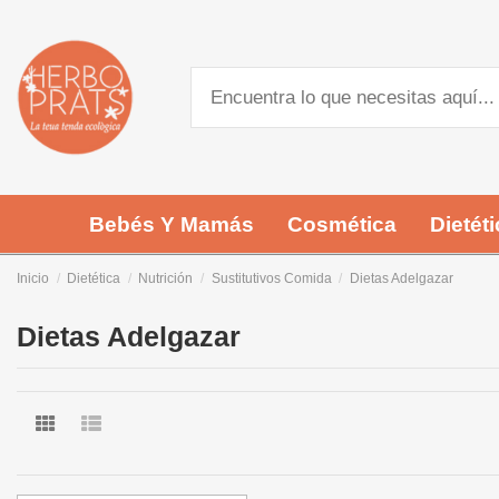
Bebés Y Mamás
Cosmética
Dietéti
Inicio
Dietética
Nutrición
Sustitutivos Comida
Dietas Adelgazar
Dietas Adelgazar