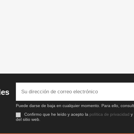
des
Puede darse de baja en cualquier momento. Para ello, consulte
Confirmo que he leído y acepto la
política de privacidad
y
del sitio web.