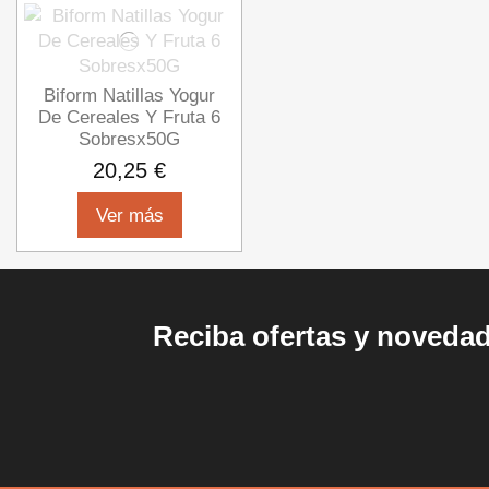
Biform Natillas Yogur
De Cereales Y Fruta 6
Sobresx50G
20,25 €
Ver más
Reciba ofertas y noveda