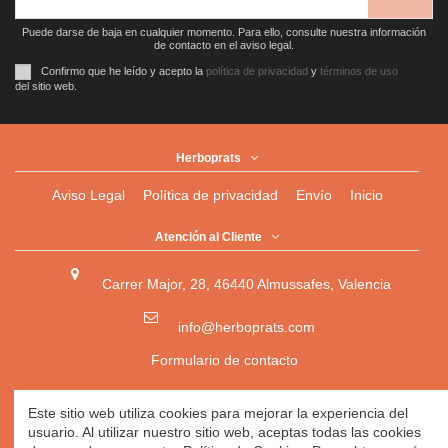
Puede darse de baja en cualquier momento. Para ello, consulte nuestra información
de contacto en el aviso legal.
Confirmo que he leído y acepto la
política de privacidad
y
términos de uso
del sitio web.
Herboprats
Aviso Legal
Política de privacidad
Envío
Inicio
Atención al Cliente
Carrer Major, 28, 46440 Almussafes, Valencia
info@herboprats.com
Formulario de contacto
Herbolario
|
Herboristería
|
Tienda Ecológica Online
|
Este sitio web utiliza cookies para mejorar la experiencia del
Herbodietética
|
Tienda Online de Productos Naturales
|
usuario. Al utilizar nuestro sitio web, aceptas todas las cookies
Herbolario Online