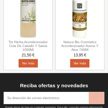
Tot Herba Acondicionador
Natura Bio Cosmetics
Cola De Caballo Y Salvia
Acondicionador Avena Y
1000Ml
Aloe 740Ml
21,50 €
13,95 €
Ver más
Ver más
Reciba ofertas y novedades
Puede darse de baja en cualquier momento. Para ello, consulte nuestra información