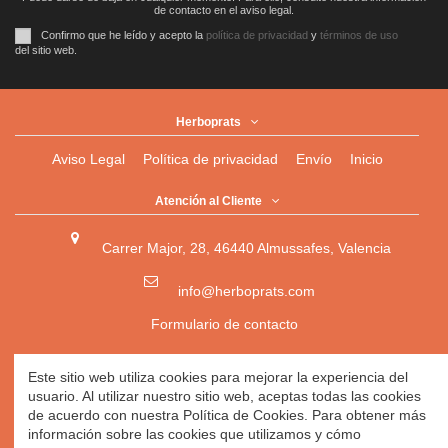
de contacto en el aviso legal.
Confirmo que he leído y acepto la
política de privacidad
y
términos de uso
del sitio web.
Herboprats
Aviso Legal
Política de privacidad
Envío
Inicio
Atención al Cliente
Carrer Major, 28, 46440 Almussafes, Valencia
info@herboprats.com
Formulario de contacto
Herbolario
|
Herboristería
|
Tienda Ecológica Online
|
Este sitio web utiliza cookies para mejorar la experiencia del
Herbodietética
|
Tienda Online de Productos Naturales
|
usuario. Al utilizar nuestro sitio web, aceptas todas las cookies
Herbolario Online
de acuerdo con nuestra Política de Cookies. Para obtener más
información sobre las cookies que utilizamos y cómo