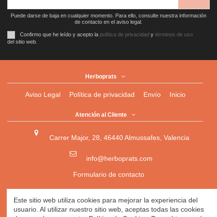
Puede darse de baja en cualquier momento. Para ello, consulte nuestra información
de contacto en el aviso legal.
Confirmo que he leído y acepto la
política de privacidad
y
términos de uso
del sitio web.
Herboprats
Aviso Legal
Política de privacidad
Envío
Inicio
Atención al Cliente
Carrer Major, 28, 46440 Almussafes, Valencia
info@herboprats.com
Formulario de contacto
Herbolario
|
Herboristería
|
Tienda Ecológica Online
|
Este sitio web utiliza cookies para mejorar la experiencia del
Herbodietética
|
Tienda Online de Productos Naturales
|
usuario. Al utilizar nuestro sitio web, aceptas todas las cookies
Herbolario Online