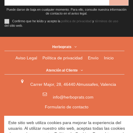
Puede darse de baja en cualquier momento. Para ello, consulte nuestra información
de contacto en el aviso legal.
Confirmo que he leído y acepto la
política de privacidad
y
términos de uso
del sitio web.
Herboprats
Aviso Legal
Política de privacidad
Envío
Inicio
Atención al Cliente
Carrer Major, 28, 46440 Almussafes, Valencia
info@herboprats.com
Formulario de contacto
Herbolario
|
Herboristería
|
Tienda Ecológica Online
|
Este sitio web utiliza cookies para mejorar la experiencia del
Herbodietética
|
Tienda Online de Productos Naturales
|
usuario. Al utilizar nuestro sitio web, aceptas todas las cookies
Herbolario Online