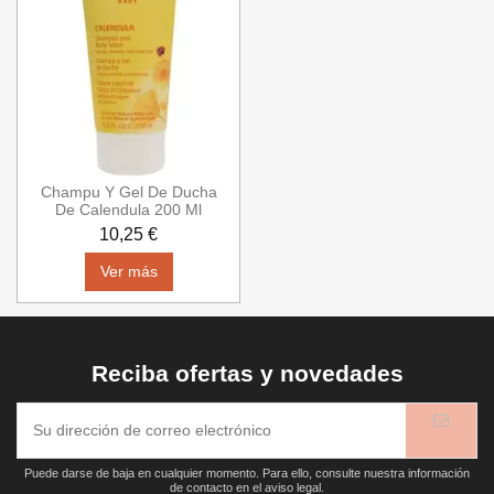
Champu Y Gel De Ducha
De Calendula 200 Ml
10,25 €
Ver más
Reciba ofertas y novedades
Puede darse de baja en cualquier momento. Para ello, consulte nuestra información
de contacto en el aviso legal.