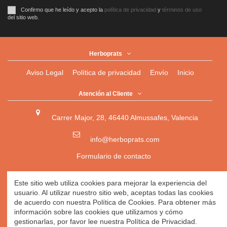
Confirmo que he leído y acepto la
política de privacidad
y
términos de uso
del sitio web.
Herboprats
Aviso Legal
Política de privacidad
Envío
Inicio
Atención al Cliente
Carrer Major, 28, 46440 Almussafes, Valencia
info@herboprats.com
Formulario de contacto
Herbolario
|
Herboristería
|
Tienda Ecológica Online
|
Este sitio web utiliza cookies para mejorar la experiencia del
Herbodietética
|
Tienda Online de Productos Naturales
|
usuario. Al utilizar nuestro sitio web, aceptas todas las cookies
Herbolario Online
de acuerdo con nuestra Política de Cookies. Para obtener más
información sobre las cookies que utilizamos y cómo
gestionarlas, por favor lee nuestra Política de Privacidad.