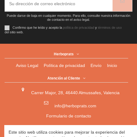
Puede darse de baja en cualquier momento. Para ello, consulte nuestra información
de contacto en el aviso legal.
Confirmo que he leído y acepto la
política de privacidad
y
términos de uso
del sitio web.
Herboprats
Aviso Legal
Política de privacidad
Envío
Inicio
Atención al Cliente
Carrer Major, 28, 46440 Almussafes, Valencia
info@herboprats.com
Formulario de contacto
Herbolario
|
Herboristería
|
Tienda Ecológica Online
|
Este sitio web utiliza cookies para mejorar la experiencia del
Herbodietética
|
Tienda Online de Productos Naturales
|