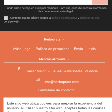
Puede darse de baja en cualquier momento. Para ello, consulte nuestra información
de contacto en el aviso legal.
Confirmo que he leído y acepto la
política de privacidad
y
términos de uso
del sitio web.
Herboprats
Aviso Legal
Política de privacidad
Envío
Inicio
Atención al Cliente
Carrer Major, 28, 46440 Almussafes, Valencia
info@herboprats.com
Formulario de contacto
Herbolario
|
Herboristería
|
Tienda Ecológica Online
|
Este sitio web utiliza cookies para mejorar la experiencia del
Herbodietética
|
Tienda Online de Productos Naturales
|
usuario. Al utilizar nuestro sitio web, aceptas todas las cookies
Herbolario Online