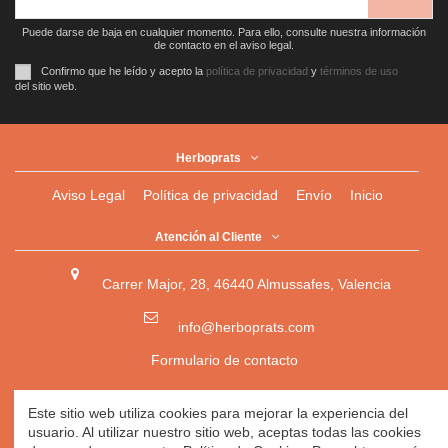
Puede darse de baja en cualquier momento. Para ello, consulte nuestra información
de contacto en el aviso legal.
Confirmo que he leído y acepto la
política de privacidad
y
términos de uso
del sitio web.
Herboprats
Aviso Legal
Política de privacidad
Envío
Inicio
Atención al Cliente
Carrer Major, 28, 46440 Almussafes, Valencia
info@herboprats.com
Formulario de contacto
Herbolario
|
Herboristería
|
Tienda Ecológica Online
|
Este sitio web utiliza cookies para mejorar la experiencia del
Herbodietética
|
Tienda Online de Productos Naturales
|
usuario. Al utilizar nuestro sitio web, aceptas todas las cookies
Herbolario Online