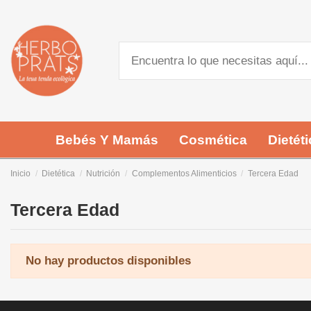
Bebés Y Mamás
Cosmética
Dietéti
Inicio
Dietética
Nutrición
Complementos Alimenticios
Tercera Edad
Tercera Edad
No hay productos disponibles