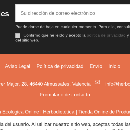
des
Puede darse de baja en cualquier momento. Para ello, consulte
Confirmo que he leído y acepto la
política de privacidad
y
del sitio web.
Aviso Legal
Política de privacidad
Envío
Inicio
rer Major, 28, 46440 Almussafes, Valencia
info@herbo
Formulario de contacto
a Ecológica Online
|
Herbodietética
|
Tienda Online de Produ
ia del usuario. Al utilizar nuestro sitio web, aceptas todas 