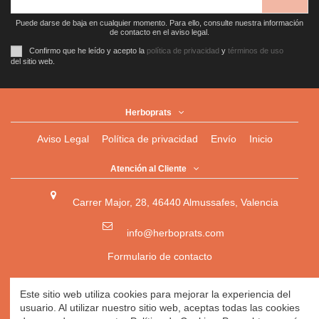
Puede darse de baja en cualquier momento. Para ello, consulte nuestra información
de contacto en el aviso legal.
Confirmo que he leído y acepto la
política de privacidad
y
términos de uso
del sitio web.
Herboprats
Aviso Legal
Política de privacidad
Envío
Inicio
Atención al Cliente
Carrer Major, 28, 46440 Almussafes, Valencia
info@herboprats.com
Formulario de contacto
Herbolario
|
Herboristería
|
Tienda Ecológica Online
|
Este sitio web utiliza cookies para mejorar la experiencia del
Herbodietética
|
Tienda Online de Productos Naturales
|
usuario. Al utilizar nuestro sitio web, aceptas todas las cookies
Herbolario Online