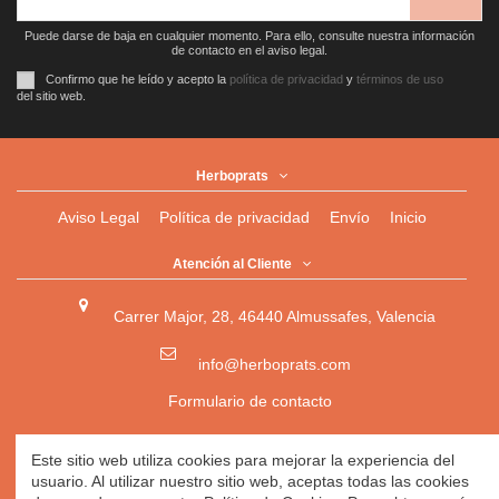
Puede darse de baja en cualquier momento. Para ello, consulte nuestra información
de contacto en el aviso legal.
Confirmo que he leído y acepto la
política de privacidad
y
términos de uso
del sitio web.
Herboprats
Aviso Legal
Política de privacidad
Envío
Inicio
Atención al Cliente
Carrer Major, 28, 46440 Almussafes, Valencia
info@herboprats.com
Formulario de contacto
Herbolario
|
Herboristería
|
Tienda Ecológica Online
|
Este sitio web utiliza cookies para mejorar la experiencia del
Herbodietética
|
Tienda Online de Productos Naturales
|
usuario. Al utilizar nuestro sitio web, aceptas todas las cookies
Herbolario Online