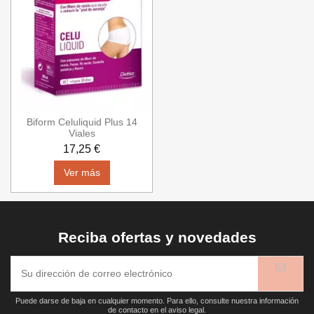
Biform Celuliquid Plus 14
Viales
17,25 €
Ver más
Reciba ofertas y novedades
Puede darse de baja en cualquier momento. Para ello, consulte nuestra información
de contacto en el aviso legal.