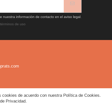
 nuestra información de contacto en el aviso legal.
términos de uso
prats.com
ctos Naturales
|
Herbolario Online
las cookies de acuerdo con nuestra Política de Cookies.
 de Privacidad.