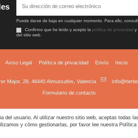
des
Puede darse de baja en cualquier momento. Para ello, consulte
Confirmo que he leído y acepto la
política de privacidad
y
del sitio web.
Aviso Legal
Política de privacidad
Envío
Inicio
rer Major, 28, 46440 Almussafes, Valencia
info@herbo
Formulario de contacto
a Ecológica Online
|
Herbodietética
|
Tienda Online de Produ
ia del usuario. Al utilizar nuestro sitio web, aceptas todas 
lizamos y cómo gestionarlas, por favor lee nuestra Política