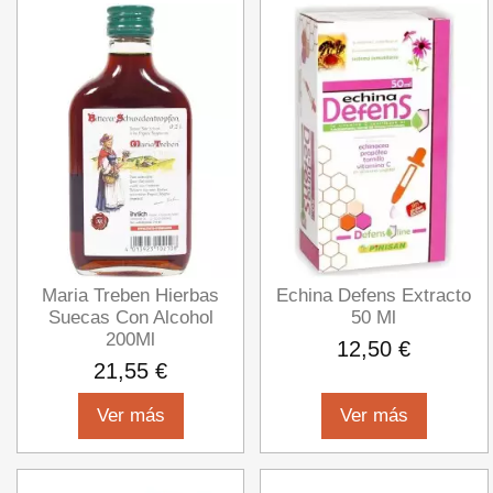
Maria Treben Hierbas
Echina Defens Extracto
Suecas Con Alcohol
50 Ml
200Ml
12,50 €
21,55 €
Ver más
Ver más