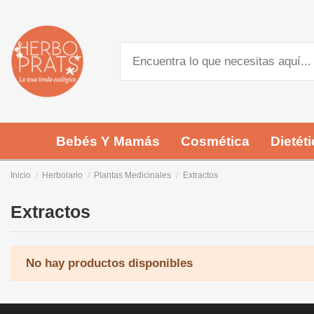
Bebés Y Mamás
Cosmética
Dietéti
Inicio
Herbolario
Plantas Medicinales
Extractos
Extractos
No hay productos disponibles