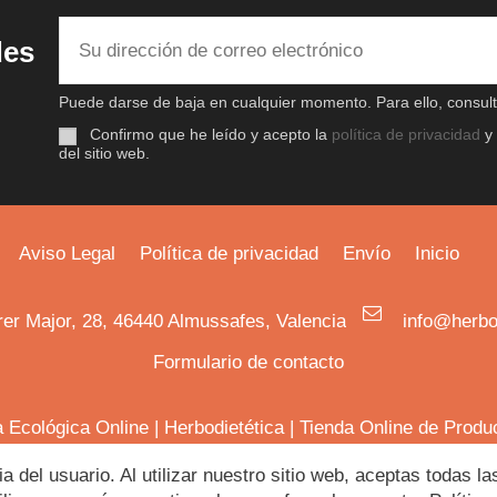
des
Puede darse de baja en cualquier momento. Para ello, consulte
Confirmo que he leído y acepto la
política de privacidad
y
del sitio web.
Aviso Legal
Política de privacidad
Envío
Inicio
rer Major, 28, 46440 Almussafes, Valencia
info@herbo
Formulario de contacto
a Ecológica Online
|
Herbodietética
|
Tienda Online de Produ
ia del usuario. Al utilizar nuestro sitio web, aceptas todas 