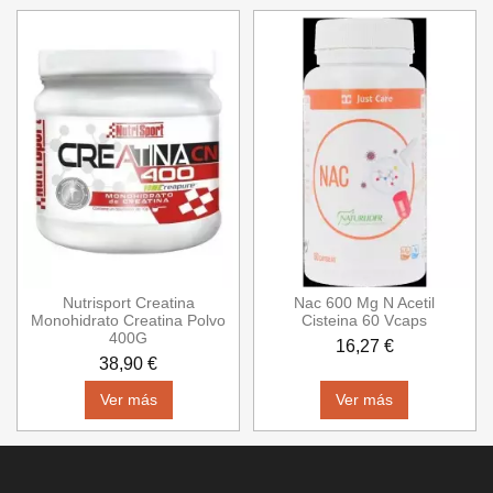
Nutrisport Creatina
Nac 600 Mg N Acetil
Monohidrato Creatina Polvo
Cisteina 60 Vcaps
400G
16,27 €
38,90 €
Ver más
Ver más