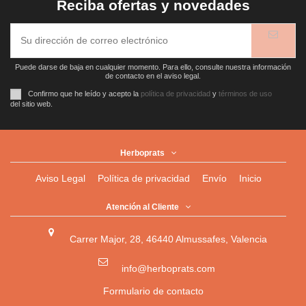
Reciba ofertas y novedades
Puede darse de baja en cualquier momento. Para ello, consulte nuestra información
de contacto en el aviso legal.
Confirmo que he leído y acepto la
política de privacidad
y
términos de uso
del sitio web.
Herboprats
Aviso Legal
Política de privacidad
Envío
Inicio
Atención al Cliente
Carrer Major, 28, 46440 Almussafes, Valencia
info@herboprats.com
Formulario de contacto