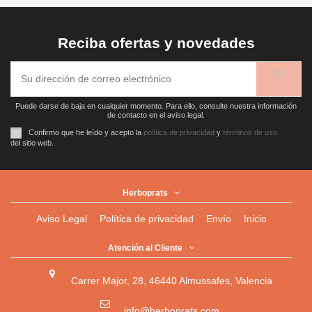
Reciba ofertas y novedades
Puede darse de baja en cualquier momento. Para ello, consulte nuestra información
de contacto en el aviso legal.
Confirmo que he leído y acepto la
política de privacidad
y
términos de uso
del sitio web.
Herboprats
Aviso Legal
Política de privacidad
Envío
Inicio
Atención al Cliente
Carrer Major, 28, 46440 Almussafes, Valencia
info@herboprats.com