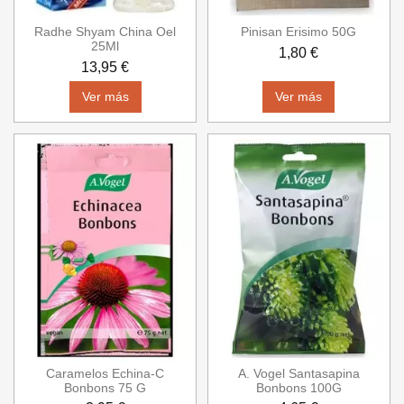
Radhe Shyam China Oel
Pinisan Erisimo 50G
25Ml
1,80 €
13,95 €
Ver más
Ver más
Caramelos Echina-C
A. Vogel Santasapina
Bonbons 75 G
Bonbons 100G