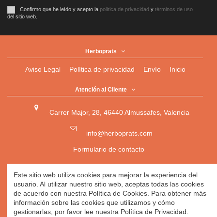
Confirmo que he leído y acepto la
política de privacidad
y
términos de uso
del sitio web.
Herboprats
Aviso Legal
Política de privacidad
Envío
Inicio
Atención al Cliente
Carrer Major, 28, 46440 Almussafes, Valencia
info@herboprats.com
Formulario de contacto
Herbolario
|
Herboristería
|
Tienda Ecológica Online
|
Este sitio web utiliza cookies para mejorar la experiencia del
Herbodietética
|
Tienda Online de Productos Naturales
|
usuario. Al utilizar nuestro sitio web, aceptas todas las cookies
Herbolario Online
de acuerdo con nuestra Política de Cookies. Para obtener más
información sobre las cookies que utilizamos y cómo
gestionarlas, por favor lee nuestra Política de Privacidad.