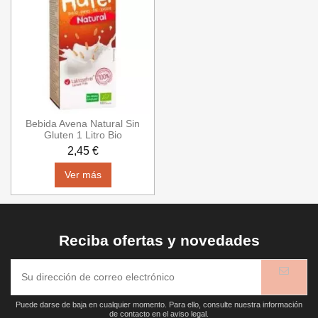
Bebida Avena Natural Sin
Gluten 1 Litro Bio
2,45 €
Ver más
Reciba ofertas y novedades
Puede darse de baja en cualquier momento. Para ello, consulte nuestra información
de contacto en el aviso legal.