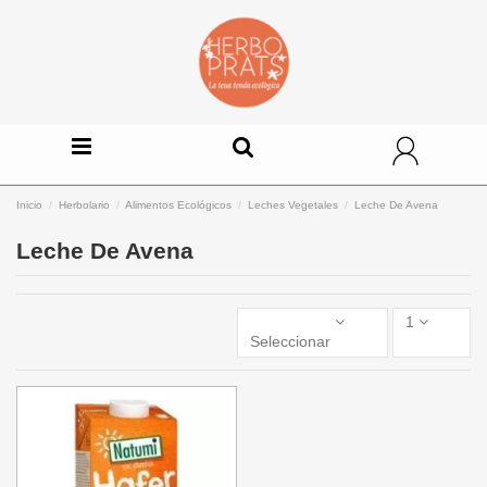
Inicio
Herbolario
Alimentos Ecológicos
Leches Vegetales
Leche De Avena
Leche De Avena
1
Seleccionar