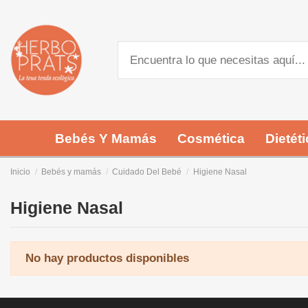
Bebés Y Mamás
Cosmética
Dietéti
Inicio
Bebés y mamás
Cuidado Del Bebé
Higiene Nasal
Higiene Nasal
No hay productos disponibles