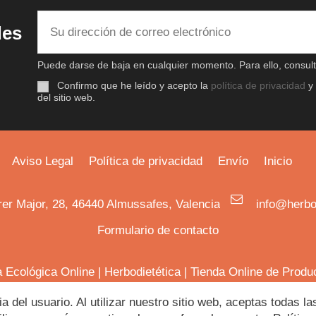
des
Puede darse de baja en cualquier momento. Para ello, consulte
Confirmo que he leído y acepto la
política de privacidad
y
del sitio web.
Aviso Legal
Política de privacidad
Envío
Inicio
rer Major, 28, 46440 Almussafes, Valencia
info@herbo
Formulario de contacto
a Ecológica Online
|
Herbodietética
|
Tienda Online de Produ
ia del usuario. Al utilizar nuestro sitio web, aceptas todas 