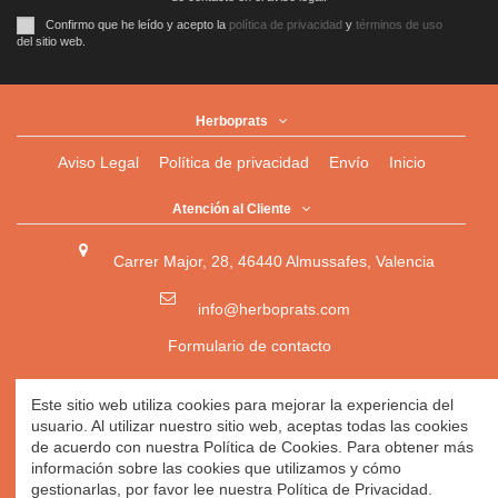
Confirmo que he leído y acepto la
política de privacidad
y
términos de uso
del sitio web.
Herboprats
Aviso Legal
Política de privacidad
Envío
Inicio
Atención al Cliente
Carrer Major, 28, 46440 Almussafes, Valencia
info@herboprats.com
Formulario de contacto
Herbolario
|
Herboristería
|
Tienda Ecológica Online
|
Este sitio web utiliza cookies para mejorar la experiencia del
Herbodietética
|
Tienda Online de Productos Naturales
|
usuario. Al utilizar nuestro sitio web, aceptas todas las cookies
Herbolario Online
de acuerdo con nuestra Política de Cookies. Para obtener más
información sobre las cookies que utilizamos y cómo
gestionarlas, por favor lee nuestra Política de Privacidad.