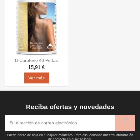
B-Caroteno 40 Perlas
15,91 €
Ver más
Reciba ofertas y novedades
Puede darse de baja en cualquier momento. Para ello, consulte nuestra información
de contacto en el aviso legal.